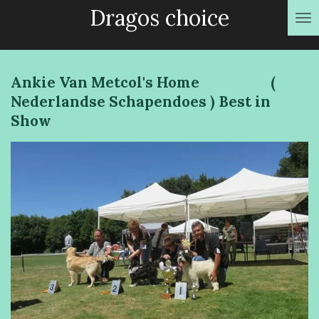
Dragos choice
Ga
direct
naar
de
Ankie Van Metcol's Home (
hoofdinhoud
Nederlandse Schapendoes ) Best in
Show